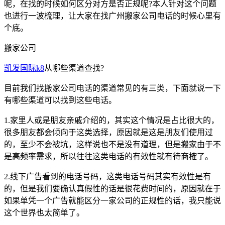
呢，在找的时候如何区分对方是否正规呢?本人针对这个问题
也进行一波梳理，让大家在找广州搬家公司电话的时候心里有
个底。
搬家公司
凯发国际k8
从哪些渠道查找?
目前我们找搬家公司电话的渠道常见的有三类，下面就说一下
有哪些渠道可以找到这些电话。
1.家里人或是朋友亲戚介绍的，其实这个情况是占比很大的，
很多朋友都会倾向于这类选择，原因就是这是朋友们使用过
的，至少不会被坑，这样说也不是没有道理，但是搬家由于不
是高频率需求，所以往往这类电话的有效性就有待商榷了。
2.线下广告看到的电话号码，这类电话号码其实有效性是有
的，但是我们要确认真假性的话是很花费时间的，原因就在于
如果单凭一个广告就能区分一家公司的正规性的话，我只能说
这个世界也太简单了。