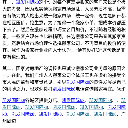
其一、
凯发国际k8
这个词对每个有需要搬家的客户来说是个极
大的考验，因为现实情况搬家市场混乱，人员素质不高，极需
要有能力的人站出来统一搬家市场，统一定价，现在是同行都
在相互压价，抢生意，为了抢得一个搬家小单，把成本价都压
下去了。然后在搬家过程中巧立名目加价，不过随着经验的积
累，一些客户现在也比较精明，在选搬家公司是先查其搬家资
质，然后结合市场价理性选择搬家公司，不再盲目的投价格便
宜。我作为搬家行业业内人士认为，“便宜没好货”这句话是非
常有道理的。
其二、国家对房地产的调控也是减少搬家公司业务量的原因之
一。在此，我们广州人人搬家公司全体员工也在虚心的接受全
市人民的监督和宝贵意见，引导
凯发国际k8
的良性发展尽自己
的绵薄之力，也欢迎拨打
凯发国际k8
电话咨询搬家事宜。[/url]
凯发国际k8
各城区提供分店、
凯发国际k8
、
凯发国际k8
、、
凯
发国际k8
、
凯发国际k8
、
凯发国际k8
、
凯发国际k8
、
凯发国际
k8
、
凯发国际k8
、
凯发国际k8
、
凯发国际k8
、
凯发国际k8
、广
州周边