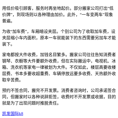
用低价吸引顾客，服务时再坐地起价。部分搬家公司打出“低
价牌”，到现场则以各种理由加价。此外，“一车变两车”现象
普遍。
为收“加车费”，车厢暗设夹层。个别公司为了收取加车费，设
夹层缩小车内面积，原本一车就能装下的东西需要另加车才能
装下。
家电都按大件收费，加钱名目繁多。搬家公司往往告知消费者
钢琴、衣橱等大件要额外收费，但在实际搬运中，电视机、冰
箱、洗衣机等家电一律被划为大件。不仅如此，楼层高要收楼
层费、书本多要收超重费、车辆停放远要多收费、天热额外收
取辛苦费。
预约不签合同，搬完不开发票。消费者咨询时，公司承诺签合
同，但搬家时以各种说辞拒签，收费时不开发票或收据，目的
就是为了出现问题时推脱责任。
凯发国际k8