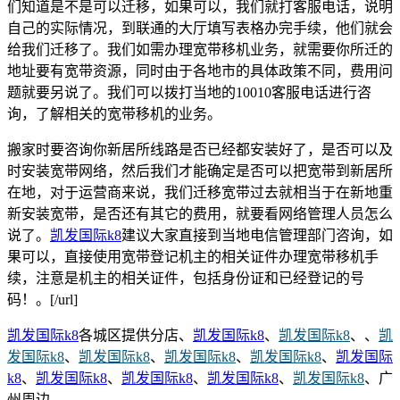
们知道是不是可以迁移，如果可以，我们就打客服电话，说明
自己的实际情况，到联通的大厅填写表格办完手续，他们就会
给我们迁移了。我们如需办理宽带移机业务，就需要你所迁的
地址要有宽带资源，同时由于各地市的具体政策不同，费用问
题就要另说了。我们可以拨打当地的10010客服电话进行咨
询，了解相关的宽带移机的业务。
搬家时要咨询你新居所线路是否已经都安装好了，是否可以及
时安装宽带网络，然后我们才能确定是否可以把宽带到新居所
在地，对于运营商来说，我们迁移宽带过去就相当于在新地重
新安装宽带，是否还有其它的费用，就要看网络管理人员怎么
说了。
凯发国际k8
建议大家直接到当地电信管理部门咨询，如
果可以，直接使用宽带登记机主的相关证件办理宽带移机手
续，注意是机主的相关证件，包括身份证和已经登记的号
码！。[/url]
凯发国际k8
各城区提供分店、
凯发国际k8
、
凯发国际k8
、、
凯
发国际k8
、
凯发国际k8
、
凯发国际k8
、
凯发国际k8
、
凯发国际
k8
、
凯发国际k8
、
凯发国际k8
、
凯发国际k8
、
凯发国际k8
、广
州周边