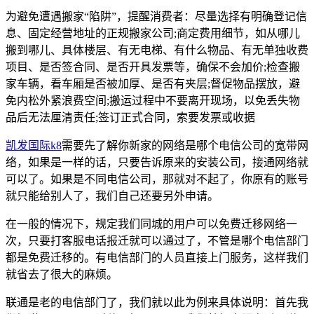
为避免遭遇搬家“陷阱”，提醒消费者：尽量选择有明确登记信
息、固定经营地址的正规搬家公司;商定费用细节，如从哪儿
搬到哪儿、具体楼层、有无电梯、有什么物品、有无单独收费
项目、是否签合同、是否开具发票等，确保不会加价;检查搬
家车辆，看车厢是否被加厚、是否有夹层;督促物品摆放，避
免内松外紧浪费空间;搬运过程中不要离开现场，以免丢失物
品后无法厘清责任;签订正式合同，索要发票或收据
凯发国际k8
需要先了解你新家的网络是哪个电信公司的宽带网
络，如果是一样的话，只要告诉原来的安装公司，接通网络就
可以了。如果是不同电信公司，那就对不起了，你原有的账号
就只能给别人了，我们自己还要另外申请。
在一般的情况下，规定我们同城的用户可以免费迁移网络一
次，只要打客服电话报迁就可以通过了，不管是哪个电信部门
都是免费迁移的。有电信部门的人员直接上门服务，这样我们
就省去了很大的麻烦。
联通是老的电信部门了，我们就以此为例来具体说明：首先我