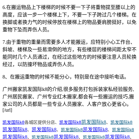
6.在搬运物品上下楼梯的时候不要一下子将重物提至腰以上的
高度，应该一步一个楼梯上下，不要一下子跨过几个楼梯。在
换脚或者换力气的时候停放在楼梯上的物品要肩膀挺好，以免
重物下坠而弄伤人员。
7.由于重物的重量而需要多人才能搬运，应特别小心工作台、
斜坡、楼梯及一些易滑倒的地方，有些楼层的楼梯间距太窄不
能同时几个人员通过，在经过这些地方的时候要注意人员轮换
经过，以防撞坏物品或弄伤人员。
8、在搬运重物的时候不能分心，特别是在途中接听电话。
广州搬家凯发国际k8的介绍,很多服务打包拆装家私经验服务,
广州居民搬家、广州专业红木搬家,都会有一些搬运的技巧,搬
家公司的人员都是一些专业人员搬家、人客户放心更省心。
[/url]
凯发国际k8
凯发国际k8
各城区提供分店、
凯发国际k8
、
凯发国际k8
凯发国际k8
凯发国际k8
凯发国际k8
、
、
凯发国际k8
、
凯发国际k8
凯发国际k8
凯发国际k8
凯发国际k8
、
凯发国际k8
、
凯发国际k8
、