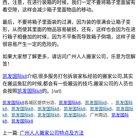
西，注意，在进行装箱的时候，我们一定不要将箱子里面留有
着空隙，这样会减少箱子里面物品的移动。
最后，不要将箱子里面装的过满，因为装的很满会让箱子变
形，从而使其里面的物品容易破损，还有，这样也会因为在进
行箱子相叠加的时候，因为不平衡而导致箱子倒塌，这样子是
很容易产生一定的危险的。
如果大家想了解更多，请访问广州人人搬家公司，乐意为您解
答！
凯发国际k8
介绍,很多服务打包拆装家私经验的搬家公司,其实
在搬运鱼缸的时候,都会有一些搬运的技巧,搬家公司的人员也
会按照
凯发国际k8
的。[/url]
凯发国际k8
各城区提供分店、
凯发国际k8
、
凯发国际k8
、
、
凯发国际
k8
、
凯发国际k8
、
凯发国际k8
、
凯发国际k8
、
凯发国际k8
、
凯发国际
k8
、
凯发国际k8
、
凯发国际k8
、
凯发国际k8
、广州周边、
凯发国际
k8
、
凯发国际k8
上一篇:
广州人人搬家公司特点及方法