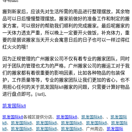
搬到新家后，应该先对生活所需的用品进行整理摆放，其余物
品可以日后慢慢整理摆放。搬家前做好的准备工作和制定的搬
家方案，可以很好的帮助我们顺利的完成搬家。最后呢搬家的
一天体力透支严重，所以晚上一定要开火做饭，补充体力，重
要的是据说搬家当天开火会寓意日后的日子也可以一样过得红
红火火的哦！
因为正规管理的广州搬家公司不仅有着专业的搬家团队，同时
对于团队的管理也尤为的严格，广州搬家公司的搬运工对于我
们的搬家都有着很重要的影响因素，比如各种物品的包装保
护，工作质量等等，专业的搬家团队让我们更加的省心，也不
用担心任何的关于凯发国际k8搬家的问题，只需要计算好物品
进行盘点即可。[/url]、
凯发国际k8
凯发国际k8
各城区提供分店、
凯发国际k8
、
凯发国际k8
、、
凯发国际
k8
、
凯发国际k8
、
凯发国际k8
、
凯发国际k8
、
凯发国际k8
、
凯发国际
k8
、
凯发国际k8
、
凯发国际k8
、
凯发国际k8
、广州周边、
凯发国际