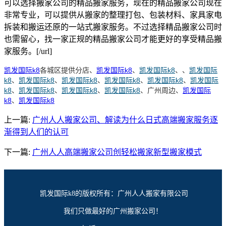
可以选择搬家公司的精品搬家服务，现在的精品搬家公司现在
非常专业，可以提供从搬家的整理打包、包装材料、家具家电
拆装和搬运还原的一站式搬家服务。不过选择精品搬家公司时
也需留心，找一家正规的精品搬家公司才能更好的享受精品搬
家服务。[/url]
凯发国际k8
各城区提供分店、
凯发国际k8
、
凯发国际k8
、、
凯发国际
k8
、
凯发国际k8
、
凯发国际k8
、
凯发国际k8
、
凯发国际k8
、
凯发国际
k8
、
凯发国际k8
、
凯发国际k8
、
凯发国际k8
、广州周边、
凯发国际
k8
、
凯发国际k8
上一篇:
广州人人搬家公司、解读为什么日式高端搬家服务逐
渐得到人们的认可
下一篇:
广州人人高端搬家公司创轻松搬家新型搬家模式
凯发国际k8的版权所有：广州人人搬家有限公司
我们只做最好的广州搬家公司！