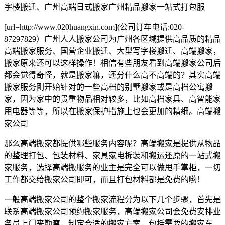
字楼搬迁、广州高端日式搬家广州精品搬家一站式打包服
[url=http://www.020huangxin.com](公司订车电话:020-
87297829）广州人人搬家公司为广州各区域提供高品质的精品
高端搬家服务、国营企业搬迁、大型写字楼搬迁、高端搬家，
搬家原来还可以这样操作！相信有些朋友看到高端搬家公司后
都会觉得奇怪，就是搬家嘛，还分什么高不高端的？其实高端
搬家服务刚开始针对的一些高档的别墅搬家或是高档公寓搬
家，因为家中的贵重物品相对较多，比如高档家具、高智能家
用电器等等，所以在搬家保护措施上也会更加的精细。高端搬
家公司
那么高端搬家都提供哪些服务内容呢？高端搬家是提供从物品
的整理打包、包装材料、家具家电拆装和搬运还原的一站式搬
家服务，选择高端搬服务的业主是完全可以做甩手掌柜，一切
工作都交给搬家公司即可，而且打包材料都是免费的哟！
一般高端搬家公司的整个搬家流程分为以下几个步骤，首先是
联系高端搬家公司预约搬家服务，高端搬家公司会免费安排业
务员上门来勘察，制定合适的搬家方案，包括需要的搬家车