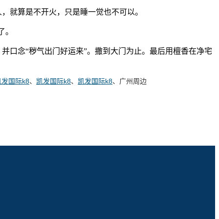
人，就算是不开火，只是睡一觉也不可以。
了。
并口念“秽气出门好运来”。撒到大门为止。最后用檀香在净宅
凯发国际k8
、
凯发国际k8
、
凯发国际k8
、广州周边