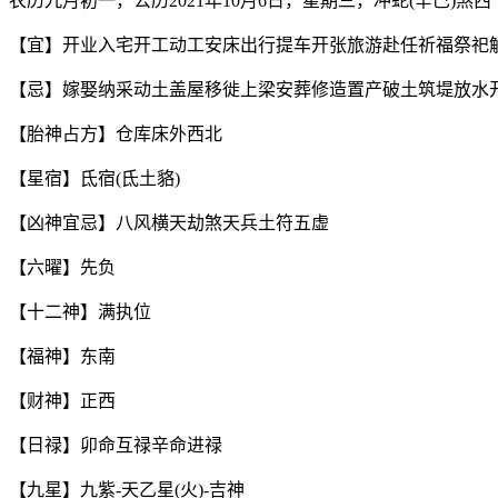
农历九月初一，公历2021年10月6日，星期三，冲蛇(辛巳)煞西
【宜】开业入宅开工动工安床出行提车开张旅游赴任祈福祭祀
【忌】嫁娶纳采动土盖屋移徙上梁安葬修造置产破土筑堤放水
【胎神占方】仓库床外西北
【星宿】氐宿(氐土貉)
【凶神宜忌】八风横天劫煞天兵土符五虚
【六曜】先负
【十二神】满执位
【福神】东南
【财神】正西
【日禄】卯命互禄辛命进禄
【九星】九紫-天乙星(火)-吉神