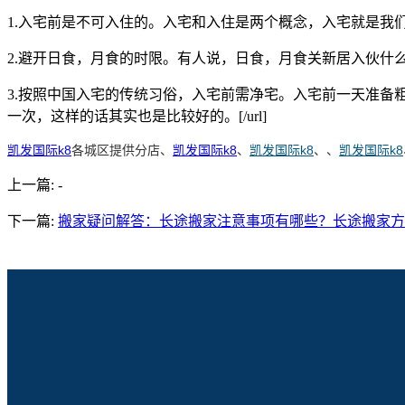
1.入宅前是不可入住的。入宅和入住是两个概念，入宅就是
2.避开日食，月食的时限。有人说，日食，月食关新居入伙什
3.按照中国入宅的传统习俗，入宅前需净宅。入宅前一天准备
一次，这样的话其实也是比较好的。[/url]
凯发国际k8
各城区提供分店、
凯发国际k8
、
凯发国际k8
、、
凯发国际k8
上一篇:
-
下一篇:
搬家疑问解答：长途搬家注意事项有哪些？长途搬家方