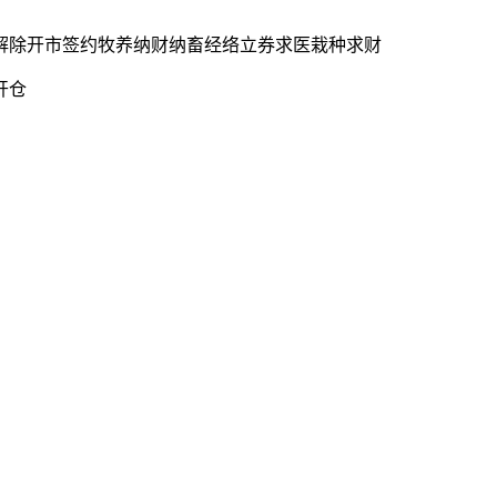
解除开市签约牧养纳财纳畜经络立券求医栽种求财
开仓