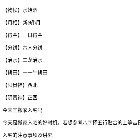
【物候】水始涸
【月相】新(朔)月
【得金】一日得金
【分饼】六人分饼
【治水】二龙治水
【耕田】十一牛耕田
【阳贵神】西北
【阴贵神】正西
今天宜搬家入宅吗
今天是搬家入宅的好时机，若想参考八字择五行贴合的上等吉
入宅的注意事项及讲究