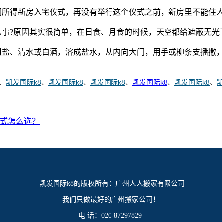
我们所得新房入宅仪式，再没有举行这个仪式之前，新房里不能住
么事?原因其实很简单，在日食、月食的时候，天空都给遮蔽无光
粗盐、清水或白酒，溶成盐水，从内向大门，用手或柳条支播撒，
、
凯发国际k8
、
凯发国际k8
、
凯发国际k8
、
凯发国际k8
、
凯发国际k8
、
式怎么选？
凯发国际k8的版权所有：广州人人搬家有限公司
我们只做最好的广州搬家公司！
电 话：020-87297829